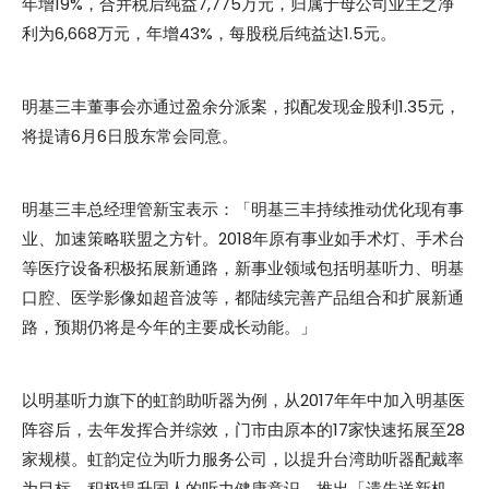
年增19%，合并税后纯益7,775万元，归属于母公司业主之净
利为6,668万元，年增43%，每股税后纯益达1.5元。
明基三丰董事会亦通过盈余分派案，拟配发现金股利1.35元，
将提请6月6日股东常会同意。
明基三丰总经理管新宝表示：「明基三丰持续推动优化现有事
业、加速策略联盟之方针。2018年原有事业如手术灯、手术台
等医疗设备积极拓展新通路，新事业领域包括明基听力、明基
口腔、医学影像如超音波等，都陆续完善产品组合和扩展新通
路，预期仍将是今年的主要成长动能。」
以明基听力旗下的虹韵助听器为例，从2017年年中加入明基医
阵容后，去年发挥合并综效，门市由原本的17家快速拓展至28
家规模。虹韵定位为听力服务公司，以提升台湾助听器配戴率
为目标，积极提升国人的听力健康意识，推出「遗失送新机、