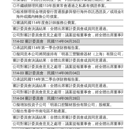
◎不繼續辦理民國
113
年股東常會通過之私募有價證券案。
◎核准辦理現金增資發行普通股參與發行海外存託憑證及／或現金增資
海外或國內轉換公司債案。
◎審議民國
114
年度會計師服務公費案。
審計委員會決議結果：全體出席審計委員會成員同意通過。
公司對審計委員會意見之處理：議案提報董事會，經全體出席董事同意
114-02
審計委員會 民國
114
年
04
月
26
日
◎承認民國
114
年第一季合併財務報告案。
◎擬同意本公司將間接持有「明基三豐醫療器材（上海）有限公司」
1
審計委員會決議結果：全體出席審計委員會成員同意通過。
公司對審計委員會意見之處理：議案提報董事會，經全體出席董事同意
114-03
審計委員會 民國
114
年
08
月
04
日
◎承認民國
114
年第二季合併財務報告案。
審計委員會決議結果：全體出席審計委員會成員同意通過。
公司對審計委員會意見之處理：議案提報董事會，經全體出席董事同意
114-04
審計委員會 民國
114
年
08
月
28
日
◎擬增加投資子公司「明基口腔醫材股份有限公司」股權案。
◎擬出售臺中巿南屯區不動產案。
審計委員會決議結果：全體出席審計委員會成員同意通過。
公司對審計委員會意見之處理：議案提報董事會，經全體出席董事同意