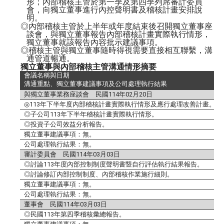
形；內部稽核主管於第一季及第四季列席審計委員
會，向獨立董事進行內控聲明書及稽核計畫安排說
明。
◎內部稽核主管於上半年或年度結束後召開獨立董事座
談會，與獨立董事報告內部稽核計畫實際執行情形，
獨立董事就該報告內容批示建議事項。
◎稽核主管與獨立董事隨時得視需要直接相互聯繫，溝
通管道暢通。
獨立董事與內部稽核主管溝通情形摘要
會議名稱與日期
溝通重點、獨立董事建議事項及公司處理執行結果
與獨立董事業務座談會 民國
114
年
02
月
20
日
◎
113
年下半年度內部稽核計畫實際執行情形及應行處理改善計畫。
◎子公司
113
年下半年稽核計畫實際執行情形。
◎投資子公司效益分析報告。
獨立董事建議事項：無。
公司處理執行結果：無。
審計委員會 民國
114
年
03
月
03
日
◎討論
113
年度內部控制制度聲明書暨自行評估執行結果報告。
◎討論修訂內部控制制度、內部稽核作業施行細則。
獨立董事建議事項：無。
公司處理執行結果：無。
董事會 民國
114
年
03
月
03
日
◎民國
113
年第四季稽核彙總報告。