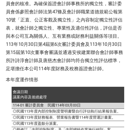
員會的核准。為確保簽證會計師事務所的獨立性，審計委
47
員會係參照會計師法第
條及會計師職業道德規範公報第
10
號「正直、公正客觀及獨立性」之內容制定獨立性評估
表，就會計師之獨立性、專業性及適任性評估，評估是否
與本公司互為關係人、互有業務或財務利益關係等項目。
113
10
30
4
6
113
10
30
年
月
日第
屆第
次審計委員會及
年
月
日
15
10
第
屆第
次董事會審議並通過安侯建業聯合會計師事務
所許詩淳會計師及唐慈杰會計師均符合獨立性評估標準，
。
114
足堪擔任本公司
年度財務及稅務簽證會計師
本年度運作情形
會議日期
議案內容及後續處理
114-01
審計委員會 民國
114
年
03
月
03
日
◎民國
113
年度內部控制制度聲明書暨自行評估執行結果報告案。
◎民國
113
年度財務報表、營業報告書暨
114
年度營運計畫案。
◎民國
113
年度盈餘分派案。
◎擬修訂「內部控制制度」及「內部稽核作業施行細則」案。