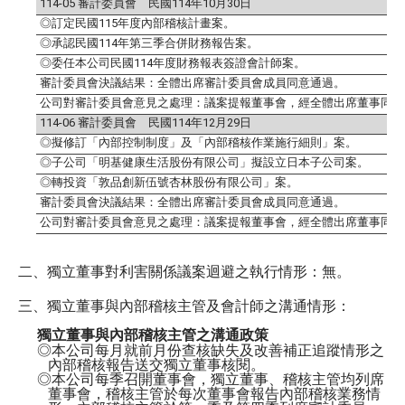
114-05
審計委員會 民國
114
年
10
月
30
日
◎訂定民國
115
年度內部稽核計畫案。
◎承認民國
114
年第三季合併財務報告案。
◎委任本公司民國
114
年度財務報表簽證會計師案。
審計委員會決議結果：全體出席審計委員會成員同意通過。
公司對審計委員會意見之處理：議案提報董事會，經全體出席董事同意
114-06
審計委員會 民國
114
年
12
月
29
日
◎擬修訂「內部控制制度」及「內部稽核作業施行細則」案。
◎子公司「明基健康生活股份有限公司」擬設立日本子公司案。
◎轉投資「敦品創新伍號杏林股份有限公司」案。
審計委員會決議結果：全體出席審計委員會成員同意通過。
公司對審計委員會意見之處理：議案提報董事會，經全體出席董事同意
二、獨立董事對利害關係議案迴避之執行情形：無。
三、獨立董事與內部稽核主管及會計師之溝通情形：
獨立董事與內部稽核主管之溝通政策
◎本公司每月就前月份查核缺失及改善補正追蹤情形之
內部稽核報告送交獨立董事核閱。
◎本公司每季召開董事會，獨立董事、稽核主管均列席
董事會，稽核主管於每次董事會報告內部稽核業務情