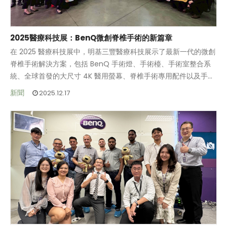
2025醫療科技展：BenQ微創脊椎手術的新篇章
在 2025 醫療科技展中，明基三豐醫療科技展示了最新一代的微創
脊椎手術解決方案，包括 BenQ 手術燈、手術檯、手術室整合系
統、全球首發的大尺寸 4K 醫用螢幕、脊椎手術專用配件以及手術
導航機器人植釘系統。透過這些高階設備的整合，我們打造出教學
BenQ 持續致力於突破傳統醫療技術，透過智慧化與高整合性的手
新聞
2025.12.17
醫院等級的微創手術環境，為臨床醫師帶來更精準、更安全的手術
術設備，提升手術精度、強化患者安全性，滿足現代醫療對高精準
體驗。
度與高效率的臨床需求。