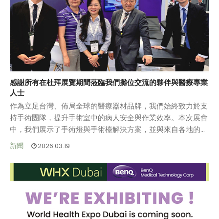
感謝所有在杜拜展覽期間蒞臨我們攤位交流的夥伴與醫療專業
人士
作為立足台灣、佈局全球的醫療器材品牌，我們始終致力於支
持手術團隊，提升手術室中的病人安全與作業效率。本次展會
中，我們展示了手術燈與手術檯解決方案，並與來自各地的醫
療專業人員深入交流，收穫良多。
針對近期區域情勢發展，我們持續關注並誠摯期盼所有人平安
新聞
2026.03.19
與穩定。
感謝各界的信任與支持，期待未來持續合作。