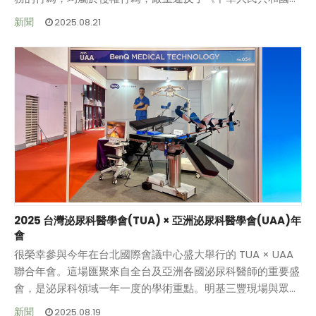
標法》等相關法律法規。明基集團將堅決採取法律手段，追究
同時，提醒廣大合作夥伴及用戶，在選擇與「BenQ」
新聞
2025.08.21
侵權人的法律責任，維護自身合法權益以及市場的公平競爭環
「Trident」品牌相關的產品和服務時，請務必透過正規管
境。
道，仔細核實業務合作方或銷售商的授權資質，避免因誤信不
實資訊而遭受損失。如有任何疑問或需要進一步核實相關信
明基三豐將一如既往地秉持創新精神，為全球用戶帶來優質的
息，歡迎隨時聯繫明基三豐官方客服或訪問明基三豐官方網站
產品與服務，也期待與各界夥伴持續攜手共進，共同推動產業
（www.benqmedicaltech.com）進行查詢。
的發展與進步。
2025 台灣泌尿科醫學會(TUA) × 亞洲泌尿科醫學會(UAA)年
會
很榮幸參與今年在台北國際會議中心盛大舉行的 TUA × UAA
聯合年會。這場匯聚來自全台及亞洲各國泌尿科醫師的重要盛
會，是泌尿科領域一年一度的學術重點。明基三豐現場與眾多
專業醫師交流，深入了解臨床需求，並分享我們產品在泌尿科
我們將持續傾聽醫師回饋、優化產品體驗，並積極支持各項醫
新聞
2025.08.19