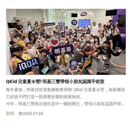
手術中的實際應用成果。
學會活動，與業界共同前行。
QKid 兒童夏令營! 明基三豐帶領小朋友認識手術室
每年暑假，明基佳世達集團都會舉辦 QKid 兒童夏令營，為集團員
工的孩子們打造一段寓教於樂的探索旅程。
今年，明基三豐再次擔任其中一關的關主，帶領小朋友認識手術室
中的專業角色分工、各種手術體位，以及開刀相關的器官知識。
透過趣味互動與實際體驗，孩子們不僅在歡笑中學習醫療知識、激
新聞
2025.07.29
發對健康與科學的好奇心，也更貼近理解爸爸媽媽的工作日常。