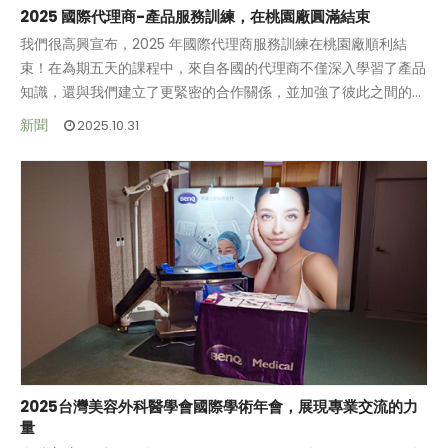
2025 國際代理商-產品服務訓練，在桃園廠圓滿結束
我們很高興宣布，2025 年國際代理商服務訓練在桃園廠順利結
束！在為期五天的課程中，來自各國的代理商不僅深入學習了產品
知識，還與我們建立了更緊密的合作關係，並加強了彼此之間的默
契。
除了專業訓練外，大家還參觀了台灣在地醫院，實地了解不同外科
新聞
2025.10.31
手術室中我們產品的應用，深入了解台灣的醫療環境及各國的異
同，收穫滿滿。
這不僅是一次知識的學習，更是一次關係的深化與意見交流。我們
期待與所有夥伴一同繼續前行，攜手打造更強大的全球服務網絡！
2025台灣美容外科醫學會國際學術年會，展現專業交流的力
量