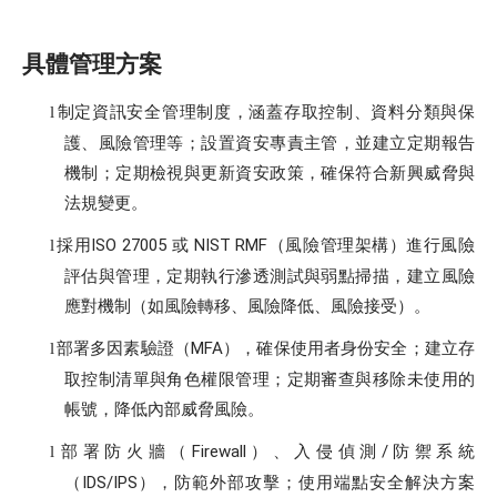
具體管理方案
制定資訊安全管理制度，涵蓋存取控制、資料分類與保
l
護、風險管理等；設置資安專責主管，並建立定期報告
機制；定期檢視與更新資安政策，確保符合新興威脅與
法規變更。
採用
ISO 27005
或
NIST RMF
（風險管理架構）進行風險
l
評估與管理，定期執行滲透測試與弱點掃描，建立風險
應對機制（如風險轉移、風險降低、風險接受）。
部署多因素驗證（
MFA
），確保使用者身份安全；建立存
l
取控制清單與角色權限管理；定期審查與移除未使用的
帳號，降低內部威脅風險。
部署防火牆（
Firewall
）、入侵偵測
/
防禦系統
l
（
IDS/IPS
），防範外部攻擊；使用端點安全解決方案