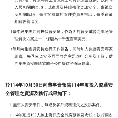
1
入與相關的事項，以維護及持續強化資訊安全。審視資
安相關風險，每年於風險控管理委員會提出，每季追蹤
相關改善進度。
每年與集團共同投保資安險，作為面對資安威脅之風險管
l
理解決方案之一，保額為一千五百萬美元。
每月向集團資安長進行工作報告，同時加入集團資安專家
l
組織，每季依資安不同面向之主題進行分享及了解，偕
同集團資安團隊協助子公司提供諮詢及建議。
114
10
30
114
於
年
月
日向董事會報告
年度投入資通安
全管理之資源及執行成果如下：
無重大資安事件，無違反客戶資料遺失之投訴案件。
l
114
年完成
193
人線上資訊安全教育訓練及考核；執行兩次
l