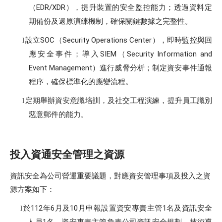
（
EDR/XDR
），提升裝置的安全監控能力；透過資料定
期備份及還原演練機制，確保關鍵數據之完整性。
設立
SOC
（
Security Operations Center
），即時監控與回
l
應安全事件；導入
SIEM
（
Security Information and
Event Management
）進行威脅分析；制定資安事件通報
程序，確保標準化的應變流程。
定期舉辦資安意識培訓，及社交工程演練，提升員工識別
l
惡意郵件的能力。
投入資通安全管理之資源
資訊安全為公司營運重要議題，對應資安管理事項及投入之資
源方案如下：
於
112
年
6
月及
10
月申報設置資安專責主管
1
名及資訊安全
l
人員
名，資安專責主管負責公司資訊安全規劃、技術導