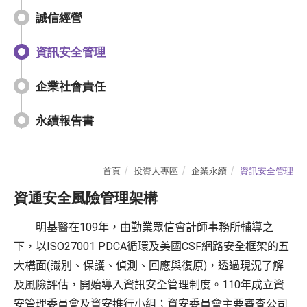
誠信經營
資訊安全管理
企業社會責任
永續報告書
首頁
投資人專區
企業永續
資訊安全管理
資通安全風險管理架構
109
明基醫在
年，由勤業眾信會計師事務所輔導之
ISO27001 PDCA
CSF
下，以
循環及美國
網路安全框架的五
(
)
大構面
識別、保護、偵測、回應與復原
，透過現況了解
110
及風險評估，開始導入資訊安全管理制度。
年成立資
安管理委員會及資安推行小組；資安委員會主要審查公司