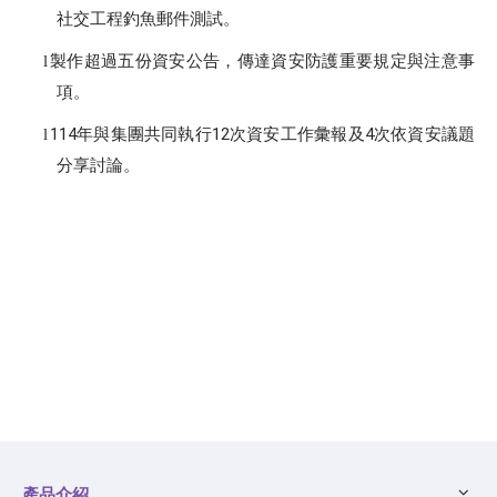
社交工程釣魚郵件測試。
製作超過五份資安公告，傳達資安防護重要規定與注意事
l
項。
114
年與集團共同執行
12
次資安工作彙報及
4
次依資安議題
l
分享討論。
產品介紹