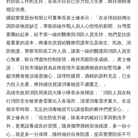
對防疫工作的支持，並表示目前已全力投入生產，維持酒精液
穩定供應。
國韶實業股份有限公司董事長黃士修表示：「在全球頻頻傳出
因防疫物資缺乏，導致前線作戰人員人心惶惶的新聞，台灣需
要團結起來，給予第一線的醫療與消防人員支持，他們是抗疫
最重要的資本，將優先供貨給醫療照護單位及衛生、民政、消
防救護、警察等防疫工作人員，讓第一線的醫護與消防人員安
心無虞，盼台灣盡快控制疫情，維持亮眼防疫成績。」黃士修
說：「目前市場缺貨為反映疫情升溫搶購物資的短暫現象，呼
籲消費者無須過度擔心，請理性購買，酒精的原料充足，已全
力投入生產，將持續供貨讓消毒物資不虞匱乏。」
高雄市政府消防局第四大隊小隊長余保輝說：「消防人員在執
行消防安全檢查會需要出入各場所，清潔消毒需求量大。在這
個非常時期，充足的消毒物資可以讓值勤的夥伴們更安心。」
黃士修表示：「現在防疫升級，除基本的戴好口罩與勤洗手
外，更應該養成良好習慣，隨身攜帶酒精加強保護，多一份小
心，就是多一分保障，隨時做好自身防護，提高警覺防疫不可