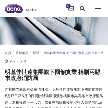
0
首頁
最新消息
新聞
明基佳世達集團旗下國韶實業 捐贈兩縣市政府
2021.05.19
明基佳世達集團旗下國韶實業 捐贈兩縣
市政府消防局
面對國內新冠肺炎疫情升溫，明基佳世達集團旗下國韶實業於
5月17日及5月19日捐贈醫強潔淨液給桃園市與高雄市政府消防
局，為抗疫盡一份心力，體恤在前線抗疫的安檢人員辛勞以及