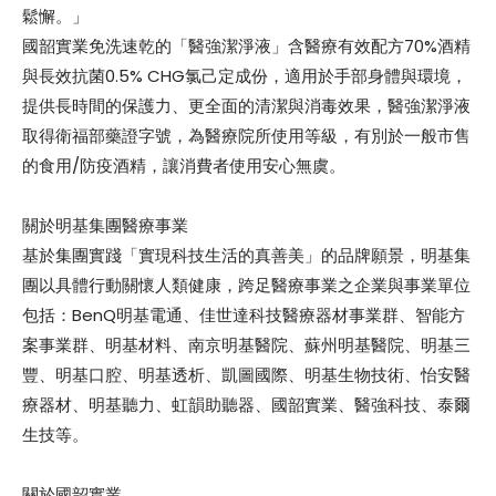
鬆懈。」
國韶實業免洗速乾的「醫強潔淨液」含醫療有效配方70%酒精
與長效抗菌0.5% CHG氯己定成份，適用於手部身體與環境，
提供長時間的保護力、更全面的清潔與消毒效果，醫強潔淨液
取得衛福部藥證字號，為醫療院所使用等級，有別於一般市售
的食用/防疫酒精，讓消費者使用安心無虞。
關於明基集團醫療事業
基於集團實踐「實現科技生活的真善美」的品牌願景，明基集
團以具體行動關懷人類健康，跨足醫療事業之企業與事業單位
包括：BenQ明基電通、佳世達科技醫療器材事業群、智能方
案事業群、明基材料、南京明基醫院、蘇州明基醫院、明基三
豐、明基口腔、明基透析、凱圖國際、明基生物技術、怡安醫
療器材、明基聽力、虹韻助聽器、國韶實業、醫強科技、泰爾
生技等。
關於國韶實業