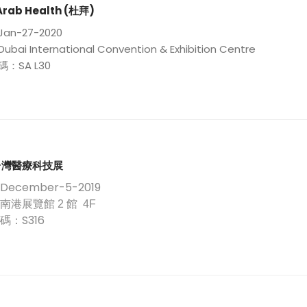
技_產品線包含：
Arab Health (杜拜)
2-89835039
enson@eastech-medical.com.tw
an-27-2020
新北市三重區自由街29號1樓
ai International Convention & Exhibition Centre
：SA L30
務洽談
！
9台灣醫療科技展
ecember-5-2019
南港展覽館
2
館
4F
碼：S316