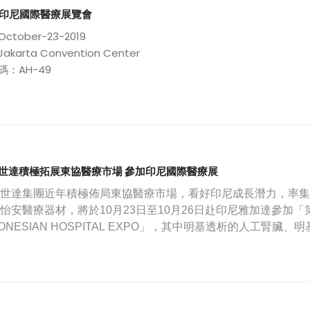
屆印尼國際醫療展覽會
ctober-23-2019
karta Convention Center
碼：AH-49
世達積極拓展東協醫療市場 參加印尼國際醫療展
世達集團近年積極佈局東協醫療市場，看好印尼成長潛力，率集
怡安醫療器材，將於
10
月
23
日至
10
月
26
日赴印尼雅加達參加「
ONESIAN HOSPITAL EXPO
」，其中明基透析的人工腎臟、明
展，希望積極拓展當地醫療市場。