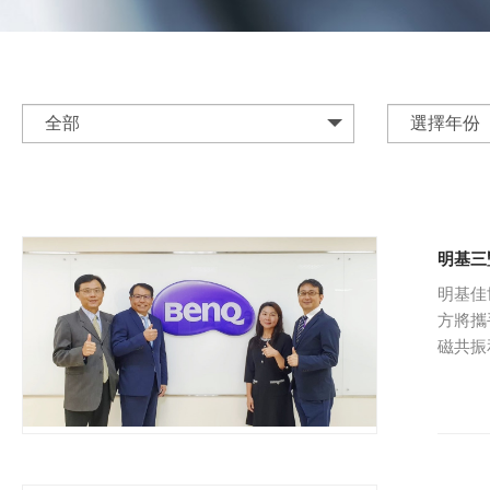
全部
選擇年份
明基三
明基佳
方將攜
磁共振
華鋒科
廣大的
圖的開
華鋒科