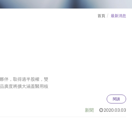
首頁
最新消息
夥伴，取得過半股權，雙
品廣度將擴大涵蓋醫用核
閱讀
斷領域的市場高市佔率
與
新聞
2020.03.03
從產品的豐富性到市場版