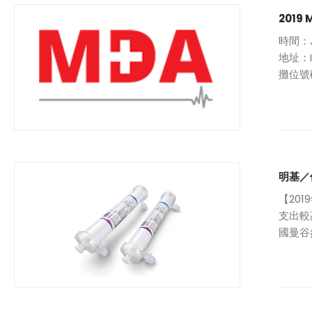
2019 
時間：Ju
地址：IM
攤位號碼
明基／
【20
支出較
國曼谷
基三豐 