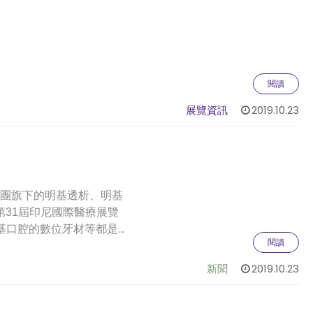
閱讀
展覽資訊
2019.10.23
團旗下的明基透析、明基
第
31
屆印尼國際醫療展覽
基口腔的數位牙材等都是
閱讀
新聞
2019.10.23