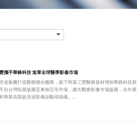
豐攜手華鋒科技 進軍全球醫學影像市場
世達集團打造醫療聯合艦隊，旗下明基三豐醫療器材增加華鋒科技新
手自台灣拓展版圖至東南亞等市場，擴大醫療影像市場版圖，合作產
和專業高階超音波影像診斷掃描儀。
ESAOTE 人醫超音波掃描儀 (落地式/可攜式)
技是國內醫療影像通路商的佼佼者，擁有市場專業經驗
、獸醫影像診
ESAOTE 獸醫超音波掃描儀 (落地式/可攜式)
，加上明基三豐享有集團研發優勢與全球品牌優勢，雙方合作
客戶群
ESAOTE 直立式磁振造影 (Weight Bearing MRI)
拓，可望發揮綜效！
ESAOTE 四肢專用磁振造影
技_聯繫資訊：