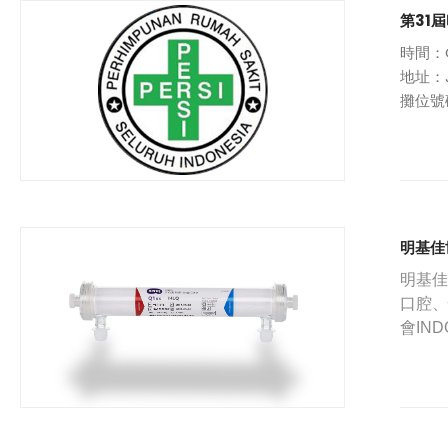
第31
時間：O
地址：Ja
攤位號
明基佳
明基佳
口腔、
會
IND
首度參