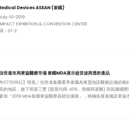
Medical Devices ASEAN (泰國)
ly-10-2019
PACT EXHIBITION & CONVENTION CENTER
：D1-2
佳世達布局東協醫療市場 泰國MDA展示超音波與透析產品
19年07月09日】明基／佳世達集團看準泰國為東盟地區醫療設備的
高的地區，旗下明基三豐 (股票代碼: 4116，簡稱明基醫) 與凱圖國際
參加『2019 MDA泰國東協醫療器材設備展』，積極拓展泰國及東協市場
& D1-7 凱圖國際）