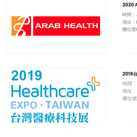
華鋒科
2020 
0
b
時間：J
地址：Dub
攤位號碼
歡迎業
201
時間：D
地址：
攤位號