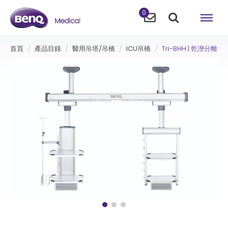
0
首頁
產品目錄
醫用吊塔/吊橋
ICU吊橋
Tri-BHH | 乾溼分離吊