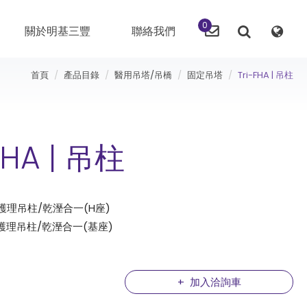
0
關於明基三豐
聯絡我們
首頁
產品目錄
醫用吊塔/吊橋
固定吊塔
Tri-FHA | 吊柱
FHA | 吊柱
ICU護理吊柱/乾溼合一(H座)
ICU護理吊柱/乾溼合一(基座)
加入洽詢車