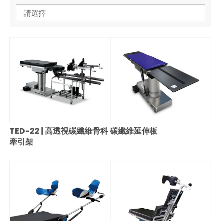
請選擇
TED-22 | 高透視碳纖維骨科
碳纖維延伸板
牽引架